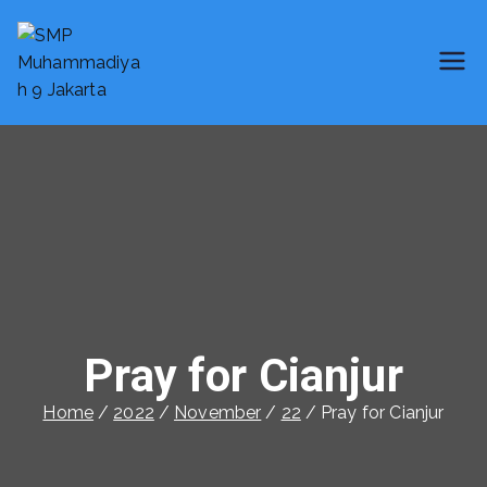
SMP Muhammadiyah 9 Jakarta
Smart School
Pray for Cianjur
Home
2022
November
22
Pray for Cianjur