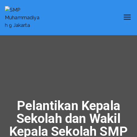
Skip
to
content
SMP Muhammadiyah 9 Jakarta
Smart School
Pelantikan Kepala
Sekolah dan Wakil
Kepala Sekolah SMP