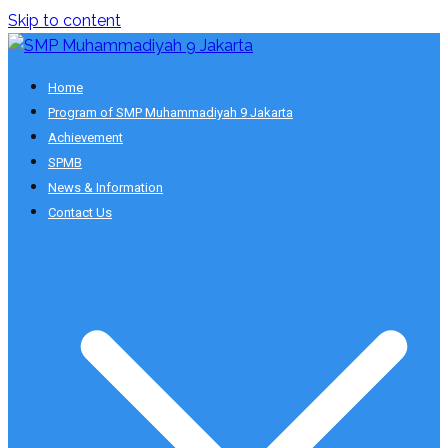
Skip to content
Smart School
Home
SMP Muhammadiyah 9 Jakarta
Program of SMP Muhammadiyah 9 Jakarta
Achievement
SPMB
News & Information
Contact Us