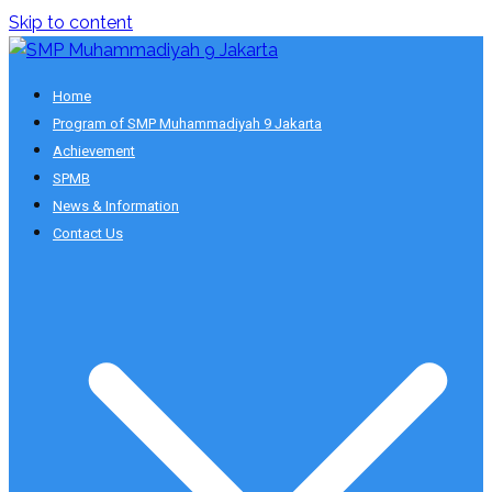
Skip to content
Smart School
Home
SMP Muhammadiyah 9 Jakarta
Program of SMP Muhammadiyah 9 Jakarta
Achievement
SPMB
News & Information
Contact Us