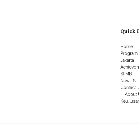
Quick 
Home
Program
Jakarta
Achieve
SPMB
News & I
Contact 
About 
Kelulusa