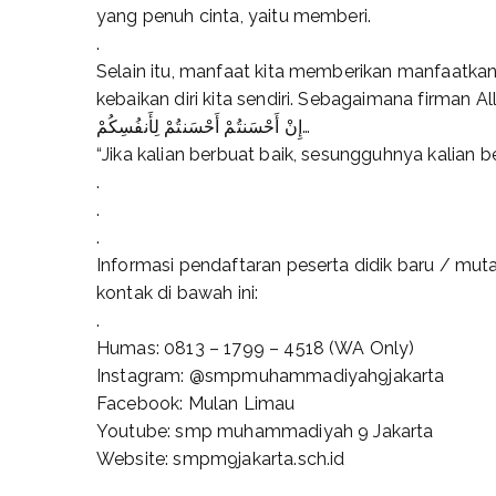
yang penuh cinta, yaitu memberi.
.
Selain itu, manfaat kita memberikan manfaatka
kebaikan diri kita sendiri. Sebagaimana firman Al
‎إِنْ أَحْسَنتُمْ أَحْسَنتُمْ لِأَنفُسِكُمْ…
“Jika kalian berbuat baik, sesungguhnya kalian berb
.
.
.
Informasi pendaftaran peserta didik baru / mu
kontak di bawah ini:
.
Humas: 0813 – 1799 – 4518 (WA Only)
Instagram: @smpmuhammadiyah9jakarta
Facebook: Mulan Limau
Youtube: smp muhammadiyah 9 Jakarta
Website: smpm9jakarta.sch.id