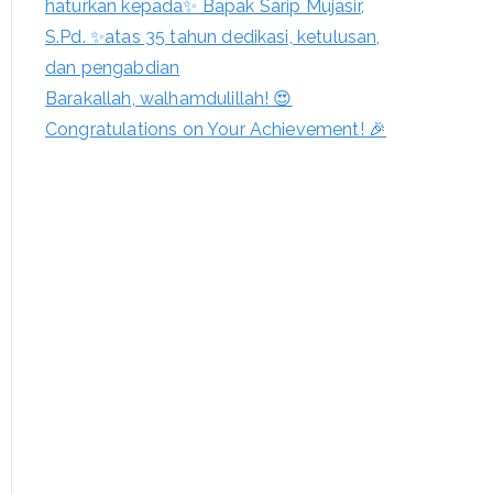
haturkan kepada✨ Bapak Sarip Mujasir,
S.Pd. ✨atas 35 tahun dedikasi, ketulusan,
dan pengabdian
Barakallah, walhamdulillah! 😍
Congratulations on Your Achievement! 🎉