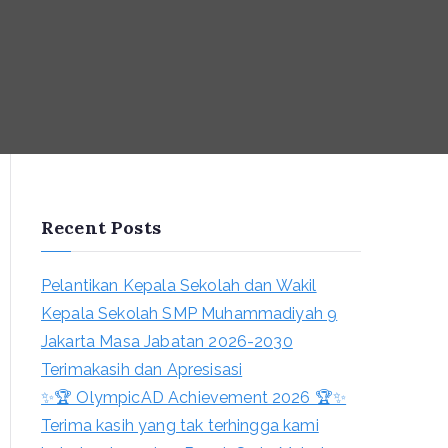
Recent Posts
Pelantikan Kepala Sekolah dan Wakil
Kepala Sekolah SMP Muhammadiyah 9
Jakarta Masa Jabatan 2026-2030
Terimakasih dan Apresisasi
✨🏆 OlympicAD Achievement 2026 🏆✨
Terima kasih yang tak terhingga kami