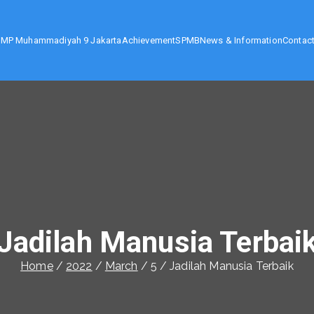
SMP Muhammadiyah 9 Jakarta
Achievement
SPMB
News & Information
Contac
karta
Jadilah Manusia Terbai
Home
2022
March
5
Jadilah Manusia Terbaik