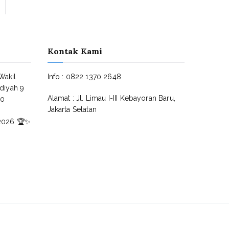
Kontak Kami
Wakil
Info : 0822 1370 2648
diyah 9
Alamat : Jl. Limau I-III Kebayoran Baru,
30
Jakarta Selatan
2026 🏆✨