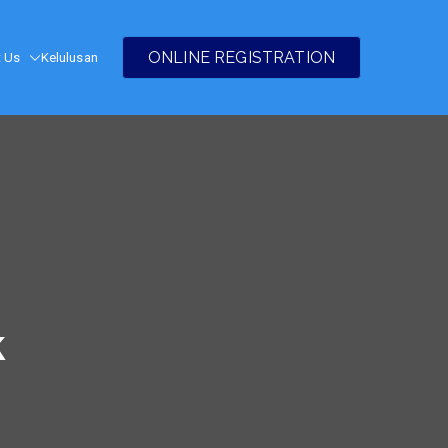
ONLINE REGISTRATION
t Us
Kelulusan
k