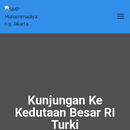
SMP Muhammadiyah 9 Jakarta
Smart School
Kunjungan Ke
Kedutaan Besar RI
Turki