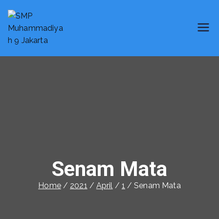
SMP Muhammadiyah 9 Jakarta
Smart School
Senam Mata
Home
2021
April
1
Senam Mata