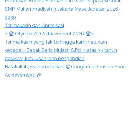
Pelantikan Kepala Sekolah dan Wakil Kepala Sekolah
SMP Muhammadiyah 9 Jakarta Masa Jabatan 2026-
2030
Terimakasih dan Apresisasi
✨🏆 OlympicAD Achievement 2026 🏆✨
Terima kasih yang tak terhingga kami haturkan
kepada✨ Bapak Sarip Mujasir, S.Pd. ✨atas 35 tahun
dedikasi, ketulusan, dan pengabdian
Barakallah, walhamdulillah! 😍Congratulations on Your
Achievement! 🎉