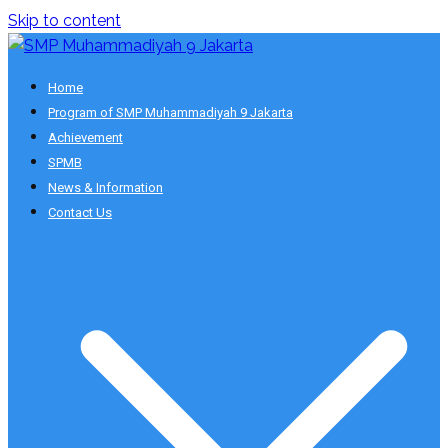
Skip to content
Smart School
Home
SMP Muhammadiyah 9 Jakarta
Program of SMP Muhammadiyah 9 Jakarta
Achievement
SPMB
News & Information
Contact Us