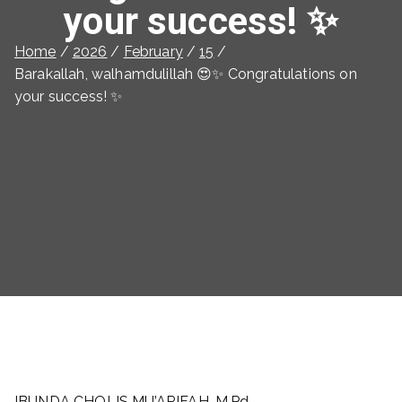
your success! ✨
Home
2026
February
15
Barakallah, walhamdulillah 😍✨ Congratulations on
your success! ✨
IBUNDA CHOLIS MU’ARIFAH, M.Pd