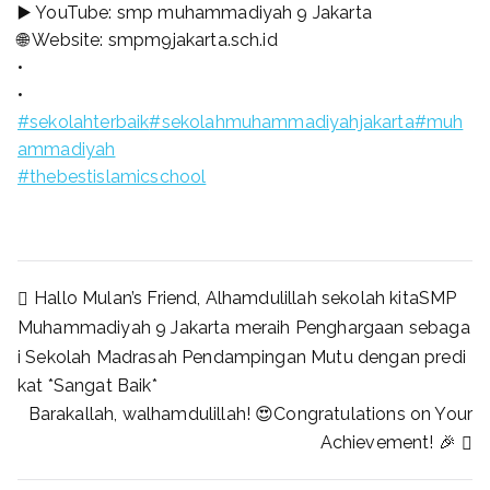
▶️ YouTube: smp muhammadiyah 9 Jakarta
🌐 Website: smpm9jakarta.sch.id
•
•
#sekolahterbaik
#sekolahmuhammadiyahjakarta
#muh
ammadiyah
#thebestislamicschool
Hallo Mulan’s Friend, Alhamdulillah sekolah kitaSMP
Muhammadiyah 9 Jakarta meraih Penghargaan sebaga
i Sekolah Madrasah Pendampingan Mutu dengan predi
kat *Sangat Baik*
Barakallah, walhamdulillah! 😍Congratulations on Your
Achievement! 🎉