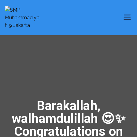
SMP Muhammadiyah 9 Jakarta
Smart School
Barakallah,
walhamdulillah 😍✨
Congratulations on