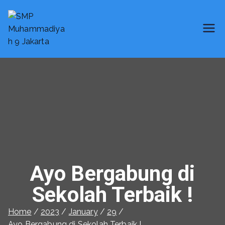
SMP Muhammadiyah 9 Jakarta
Smart School
Ayo Bergabung di
Sekolah Terbaik !
Home
2023
January
29
Ayo Bergabung di Sekolah Terbaik !