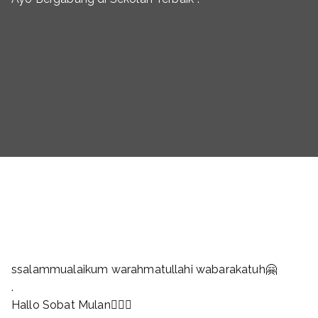
ssalammualaikum warahmatullahi wabarakatuh🤗
.
Hallo Sobat Mulan🙋🏻‍♂️