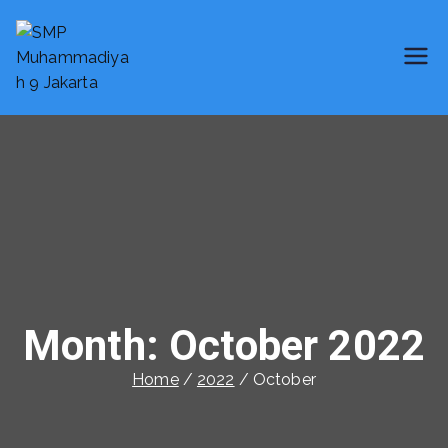
SMP Muhammadiyah 9 Jakarta
Smart School
Month:
October 2022
Home
2022
October