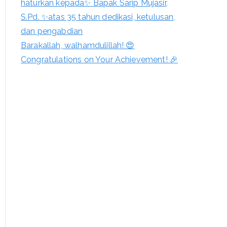
haturkan kepada✨ Bapak Sarip Mujasir,
S.Pd. ✨atas 35 tahun dedikasi, ketulusan,
dan pengabdian
Barakallah, walhamdulillah! 😍
Congratulations on Your Achievement! 🎉