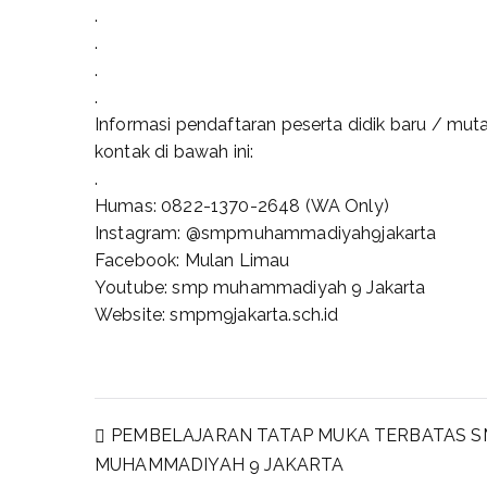
.
.
.
.
Informasi pendaftaran peserta didik baru / mu
kontak di bawah ini:
.
Humas: 0822-1370-2648 (WA Only)
Instagram: @smpmuhammadiyah9jakarta
Facebook: Mulan Limau
Youtube: smp muhammadiyah 9 Jakarta
Website: smpm9jakarta.sch.id
PEMBELAJARAN TATAP MUKA TERBATAS S
MUHAMMADIYAH 9 JAKARTA