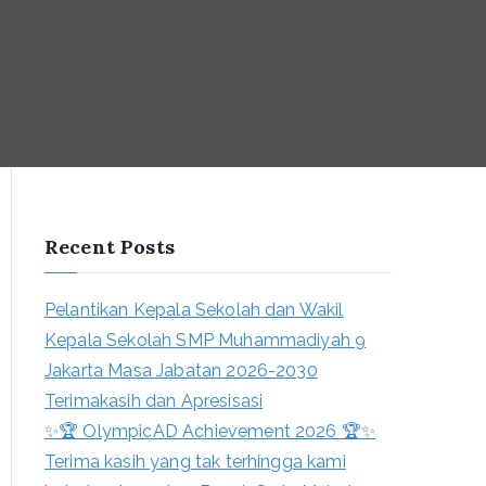
Recent Posts
Pelantikan Kepala Sekolah dan Wakil
Kepala Sekolah SMP Muhammadiyah 9
Jakarta Masa Jabatan 2026-2030
Terimakasih dan Apresisasi
✨🏆 OlympicAD Achievement 2026 🏆✨
Terima kasih yang tak terhingga kami