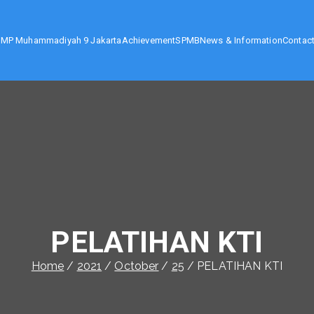
SMP Muhammadiyah 9 Jakarta
Achievement
SPMB
News & Information
Contac
karta
PELATIHAN KTI
Home
2021
October
25
PELATIHAN KTI