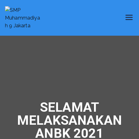
SMP Muhammadiyah 9 Jakarta
Smart School
SELAMAT
MELAKSANAKAN
ANBK 2021