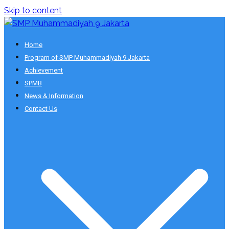
Skip to content
Smart School
Home
SMP Muhammadiyah 9 Jakarta
Program of SMP Muhammadiyah 9 Jakarta
Achievement
SPMB
News & Information
Contact Us