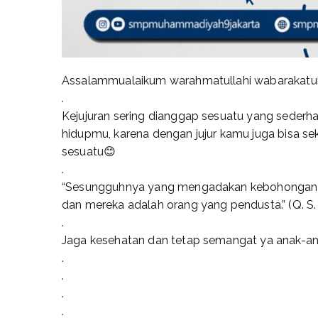
Assalammualaikum warahmatullahi wabarakatu
.
Kejujuran sering dianggap sesuatu yang sederhan
hidupmu, karena dengan jujur kamu juga bisa s
sesuatu😊
.
“Sesungguhnya yang mengadakan kebohongan ia
dan mereka adalah orang yang pendusta.” (Q. S.
.
Jaga kesehatan dan tetap semangat ya anak-anak
.
.
.
.