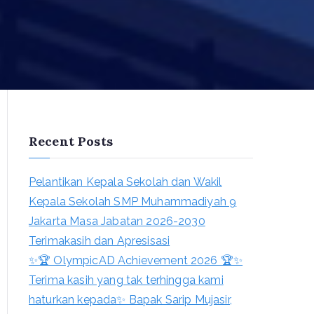
Recent Posts
Pelantikan Kepala Sekolah dan Wakil
Kepala Sekolah SMP Muhammadiyah 9
Jakarta Masa Jabatan 2026-2030
Terimakasih dan Apresisasi
✨🏆 OlympicAD Achievement 2026 🏆✨
Terima kasih yang tak terhingga kami
haturkan kepada✨ Bapak Sarip Mujasir,