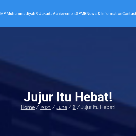
SMP Muhammadiyah 9 Jakarta
Achievement
SPMB
News & Information
Contac
karta
Jujur Itu Hebat!
Home
2021
June
8
Jujur Itu Hebat!