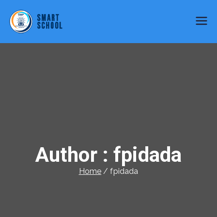
SMP Muhammadiyah 9 Jakarta
Smart School
Author :
fpidada
Home
fpidada