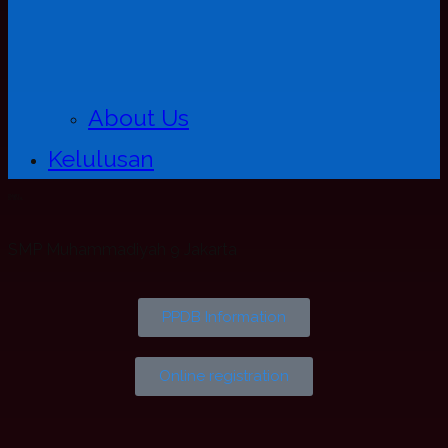
About Us
Kelulusan
SMART
SCHOOL
SMP Muhammadiyah 9 Jakarta
PPDB Information
Online registration