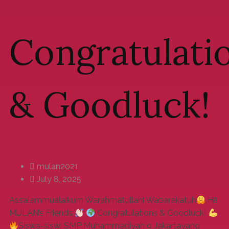
Congratulati
& Goodluck!
mulan2021
July 8, 2025
Assalammualaikum Warahmatullahi Wabarakatuh
.Hi!
MULAN’s Friends
Congratulations & Goodluck!
Siswa-siswi SMP Muhammadiyah 9 Jakartayang