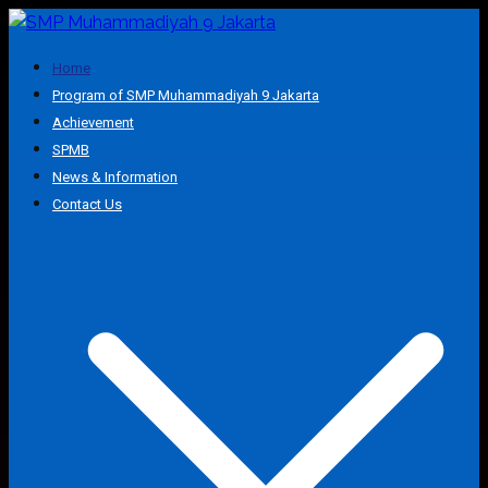
Smart School
Home
SMP Muhammadiyah 9 Jakarta
Program of SMP Muhammadiyah 9 Jakarta
Achievement
SPMB
News & Information
Contact Us