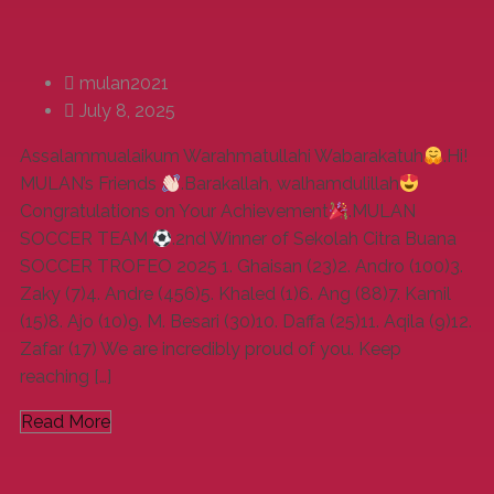
mulan2021
July 8, 2025
Assalammualaikum Warahmatullahi Wabarakatuh
.Hi!
MULAN’s Friends
.Barakallah, walhamdulillah
Congratulations on Your Achievement
.MULAN
SOCCER TEAM
.2nd Winner of Sekolah Citra Buana
SOCCER TROFEO 2025 1. Ghaisan (23)2. ⁠Andro (100)3.
⁠Zaky (7)4. ⁠Andre (456)5. ⁠Khaled (1)6. ⁠Ang (88)7. ⁠Kamil
(15)8. ⁠Ajo (10)9. ⁠M. Besari (30)10. ⁠Daffa (25)11. ⁠Aqila (9)12.
⁠Zafar (17) We are incredibly proud of you. Keep
reaching […]
Read More