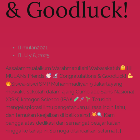
& Goodluck!
mulan2021
July 8, 2025
Assalammualaikum Warahmatullahi Wabarakatuh
.Hi!
MULAN’s Friends
Congratulations & Goodluck!
Siswa-siswi SMP Muhammadiyah 9 Jakartayang
mewakili sekolah dalam ajang Olimpiade Sains Nasional
(OSN) kategori Science (IPA)!
Teruslah
mengeksplorasi ilmu pengetahuan,uji rasa ingin tahu,
dan temukan keajaiban di balik sains!
Kami
bangga atas dedikasi dan semangat belajar kalian
hingga ke tahap ini.Semoga dilancarkan selama […]